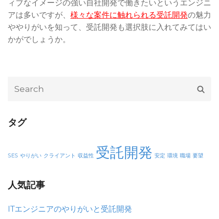
ィブなイメージの強い自社開発で働きたいというエンジニ
アは多いですが、
様々な案件に触れられる受託開発
の魅力
ややりがいを知って、受託開発も選択肢に入れてみてはい
かがでしょうか。
Search
Sear
for:
タグ
受託開発
SES
やりがい
クライアント
収益性
安定
環境
職場
要望
人気記事
ITエンジニアのやりがいと受託開発